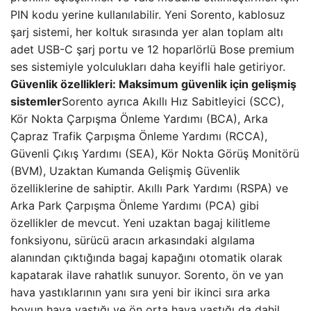
PIN kodu yerine kullanılabilir. Yeni Sorento, kablosuz
şarj sistemi, her koltuk sırasında yer alan toplam altı
adet USB-C şarj portu ve 12 hoparlörlü Bose premium
ses sistemiyle yolculukları daha keyifli hale getiriyor.
Güvenlik özellikleri: Maksimum güvenlik için gelişmiş
sistemler
Sorento ayrıca Akıllı Hız Sabitleyici (SCC),
Kör Nokta Çarpışma Önleme Yardımı (BCA), Arka
Çapraz Trafik Çarpışma Önleme Yardımı (RCCA),
Güvenli Çıkış Yardımı (SEA), Kör Nokta Görüş Monitörü
(BVM), Uzaktan Kumanda Gelişmiş Güvenlik
özelliklerine de sahiptir. Akıllı Park Yardımı (RSPA) ve
Arka Park Çarpışma Önleme Yardımı (PCA) gibi
özellikler de mevcut. Yeni uzaktan bagaj kilitleme
fonksiyonu, sürücü aracın arkasındaki algılama
alanından çıktığında bagaj kapağını otomatik olarak
kapatarak ilave rahatlık sunuyor. Sorento, ön ve yan
hava yastıklarının yanı sıra yeni bir ikinci sıra arka
boyun hava yastığı ve ön orta hava yastığı da dahil