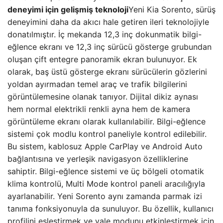
deneyimi için gelişmiş teknoloji
Yeni Kia Sorento, sürüş
deneyimini daha da akıcı hale getiren ileri teknolojiyle
donatılmıştır. İç mekanda 12,3 inç dokunmatik bilgi-
eğlence ekranı ve 12,3 inç sürücü gösterge grubundan
oluşan çift entegre panoramik ekran bulunuyor. Ek
olarak, baş üstü gösterge ekranı sürücülerin gözlerini
yoldan ayırmadan temel araç ve trafik bilgilerini
görüntülemesine olanak tanıyor. Dijital dikiz aynası
hem normal elektrikli renkli ayna hem de kamera
görüntüleme ekranı olarak kullanılabilir. Bilgi-eğlence
sistemi çok modlu kontrol paneliyle kontrol edilebilir.
Bu sistem, kablosuz Apple CarPlay ve Android Auto
bağlantısına ve yerleşik navigasyon özelliklerine
sahiptir. Bilgi-eğlence sistemi ve üç bölgeli otomatik
klima kontrolü, Multi Mode kontrol paneli aracılığıyla
ayarlanabilir. Yeni Sorento aynı zamanda parmak izi
tanıma fonksiyonuyla da sunuluyor. Bu özellik, kullanıcı
profilini eşleştirmek ve vale modunu etkinleştirmek için