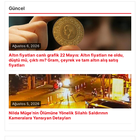
Güncel
Ağustos 6, 2026
Altın fiyatları canlı grafik 22 Mayıs: Altın fiyatları ne oldu,
düştü mü, çıktı mı? Gram, çeyrek ve tam altın alış satış
fiyatları
Ağustos 5, 2026
Nilda Müge’nin Ölümüne Yönelik Silahlı Saldırının
Kameralara Yansıyan Detayları