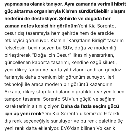
yapmasına olanak tanıyor. Aynı zamanda verimli hibrit
güç aktarma organlarıyla Kia'nın sürdürülebilir ulaşım
hedefini de destekliyor.
Şehirde ve doğada her
zaman nefes kesici bir görünüm
Yeni Kia Sorento,
cesur dış tasarımıyla hem şehirde hem de arazide
etkileyici görünüyor. Kia'nın “Karşıtların Birliği” tasarım
felsefesini benimseyen bu SUV, doğa ve modernliği
birleştirerek “Doğa için Cesur” ilkesini yansıtırken,
güncellenen kaporta tasarımı, kendine özgü silueti,
yeni dikey farları ve harita yıldızlarını andıran gündüz
farlarıyla daha premium bir görünüm sunuyor. İleri
teknoloji ile araca modern bir görüntü kazandırın
Arkada, dikey stop lambalarının grafikleri ve yenilenen
tampon tasarımı, Sorento SUV'un güçlü ve sağlam
karakterinin altını çiziyor.
Daha da fazla seçim gücü
için üç yeni renk
Yeni Kia Sorento ülkemizde 9 farklı
dış renk seçeneğiyle sunuluyor ve bu renk paletine üç
yeni renk daha ekleniyor. EV6'dan bilinen Volkanik