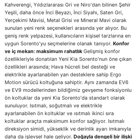
Kahverengi, Yıldızlararası Gri ve Niro'dan bilinen Şehir
Yeşili, daha önce İnci Beyazı, İnci Siyahı, Saten Gri,
Yerçekimi Mavisi, Metal Grisi ve Mineral Mavi olarak
sunulan yeni renk seçenekleri arasında yer alıyor. Bu
geniş renk yelpazesi, kullanıcıların kişisel tarzlarına en
uygun Sorento'yu seçmelerine olanak tanıyor.
Konfor
ve iç mekan: maksimum rahatlık
Gelişmiş konfor
özellikleriyle donatılan Yeni Kia Sorento'nun öne çıkan
özellikleri arasında; Hava hücreli bel desteği ve
elektrikle ayarlanabilen yan desteklere sahip Ergo
Motion sürücü koltuğuna sahiptir. Aynı zamanda EV6
ve EV9 modellerinden bildiğimiz gevşeme fonksiyonlu
ön koltuklar da yeni Kia Sorento'da standart olarak
sunuluyor. Isıtmalı, soğutmalı ve elektrikle
ayarlanabilen ön koltuklar ve ısıtmalı ikinci sıra
koltuklar araçta maksimum konfor sağlıyor. Isıtmalı
direksiyon simidi, yükseklik ve derinlik ayarı imkanıyla
daha da işlevsel hale geliyor.
Doğayla dengeli bir ilişki