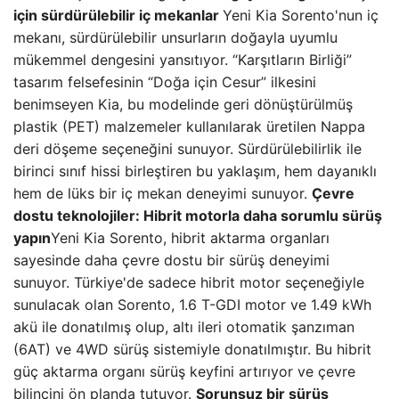
için sürdürülebilir iç mekanlar
Yeni Kia Sorento'nun iç
mekanı, sürdürülebilir unsurların doğayla uyumlu
mükemmel dengesini yansıtıyor. “Karşıtların Birliği”
tasarım felsefesinin “Doğa için Cesur” ilkesini
benimseyen Kia, bu modelinde geri dönüştürülmüş
plastik (PET) malzemeler kullanılarak üretilen Nappa
deri döşeme seçeneğini sunuyor. Sürdürülebilirlik ile
birinci sınıf hissi birleştiren bu yaklaşım, hem dayanıklı
hem de lüks bir iç mekan deneyimi sunuyor.
Çevre
dostu teknolojiler: Hibrit motorla daha sorumlu sürüş
yapın
Yeni Kia Sorento, hibrit aktarma organları
sayesinde daha çevre dostu bir sürüş deneyimi
sunuyor. Türkiye'de sadece hibrit motor seçeneğiyle
sunulacak olan Sorento, 1.6 T-GDI motor ve 1.49 kWh
akü ile donatılmış olup, altı ileri otomatik şanzıman
(6AT) ve 4WD sürüş sistemiyle donatılmıştır. Bu hibrit
güç aktarma organı sürüş keyfini artırıyor ve çevre
bilincini ön planda tutuyor.
Sorunsuz bir sürüş