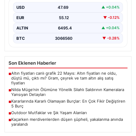
Detayları
USD
47.69
▲ +0.04%
İstanbul’un Şişli ilçesinde yaşanan korkutucu olayda,
genç kadın Nilda Müge Şahin, eczaneden aldığı
EUR
55.12
▼ -0.12%
ilaçları…
ALTIN
6495.4
▲ +0.04%
BTC
3066560
▼ -0.28%
Son Eklenen Haberler
Altın fiyatları canlı grafik 22 Mayıs: Altın fiyatları ne oldu,
■
düştü mü, çıktı mı? Gram, çeyrek ve tam altın alış satış
fiyatları
Nilda Müge’nin Ölümüne Yönelik Silahlı Saldırının Kameralara
■
Yansıyan Detayları
Kararlarında Kararlı Olamayan Burçlar: En Çok Fikir Değiştiren
■
5 Burç
Outdoor Mutfaklar ve Şık Yaşam Alanları
■
Kaçarken merdivenlerden düşen şüpheli, yakalanma anında
■
yaralandı