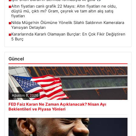
■
Altın fiyatları canlı grafik 22 Mayıs: Altın fiyatları ne oldu,
■
düştü mü, çıktı mı? Gram, çeyrek ve tam altın alış satış
fiyatları
Nilda Müge’nin Ölümüne Yönelik Silahlı Saldırının Kameralara
■
Yansıyan Detayları
Kararlarında Kararlı Olamayan Burçlar: En Çok Fikir Değiştiren
■
5 Burç
Güncel
Ağustos 8, 2026
FED Faiz Kararı Ne Zaman Açıklanacak? Nisan Ayı
Beklentileri ve Piyasa Yönleri