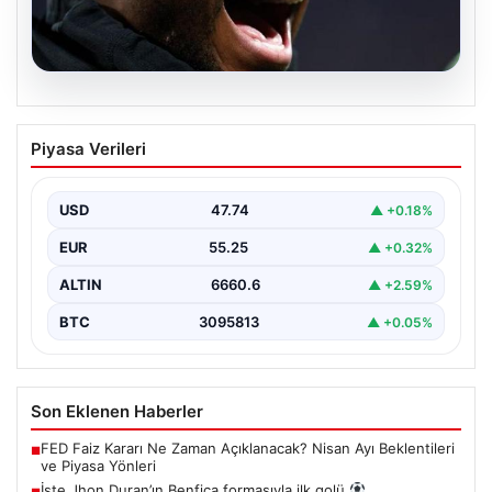
07.08.2026
İşte Jhon Duran’ın Benfica formasıyla
Piyasa Verileri
ilk golü
USD
47.74
▲ +0.18%
EUR
55.25
▲ +0.32%
ALTIN
6660.6
▲ +2.59%
BTC
3095813
▲ +0.05%
Son Eklenen Haberler
FED Faiz Kararı Ne Zaman Açıklanacak? Nisan Ayı Beklentileri
■
ve Piyasa Yönleri
İşte Jhon Duran’ın Benfica formasıyla ilk golü