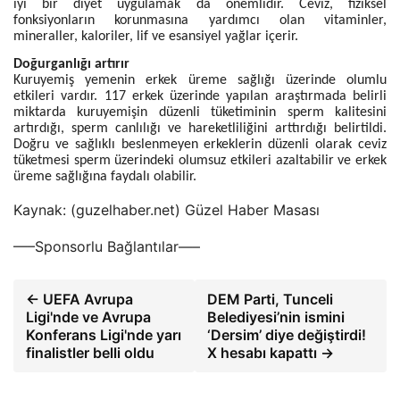
iyi bir diyet uygulamak da önemlidir. Ceviz, fiziksel
fonksiyonların korunmasına yardımcı olan vitaminler,
mineraller, kaloriler, lif ve esansiyel yağlar içerir.
Doğurganlığı artırır
Kuruyemiş yemenin erkek üreme sağlığı üzerinde olumlu
etkileri vardır. 117 erkek üzerinde yapılan araştırmada belirli
miktarda kuruyemişin düzenli tüketiminin sperm kalitesini
artırdığı, sperm canlılığı ve hareketliliğini arttırdığı belirtildi.
Doğru ve sağlıklı beslenmeyen erkeklerin düzenli olarak ceviz
tüketmesi sperm üzerindeki olumsuz etkileri azaltabilir ve erkek
üreme sağlığına faydalı olabilir.
Kaynak: (guzelhaber.net) Güzel Haber Masası
—–Sponsorlu Bağlantılar—–
← UEFA Avrupa
DEM Parti, Tunceli
Ligi'nde ve Avrupa
Belediyesi’nin ismini
Konferans Ligi'nde yarı
‘Dersim’ diye değiştirdi!
finalistler belli oldu
X hesabı kapattı →