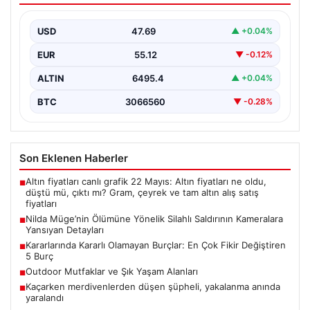
Detayları
USD
47.69
▲ +0.04%
İstanbul’un Şişli ilçesinde yaşanan korkutucu olayda,
genç kadın Nilda Müge Şahin, eczaneden aldığı
EUR
55.12
▼ -0.12%
ilaçları…
ALTIN
6495.4
▲ +0.04%
BTC
3066560
▼ -0.28%
Son Eklenen Haberler
Altın fiyatları canlı grafik 22 Mayıs: Altın fiyatları ne oldu,
■
düştü mü, çıktı mı? Gram, çeyrek ve tam altın alış satış
fiyatları
Nilda Müge’nin Ölümüne Yönelik Silahlı Saldırının Kameralara
■
Yansıyan Detayları
Kararlarında Kararlı Olamayan Burçlar: En Çok Fikir Değiştiren
■
5 Burç
Outdoor Mutfaklar ve Şık Yaşam Alanları
■
Kaçarken merdivenlerden düşen şüpheli, yakalanma anında
■
yaralandı