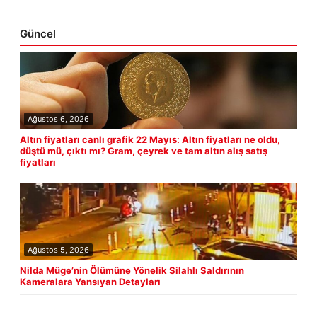
Güncel
Ağustos 6, 2026
Altın fiyatları canlı grafik 22 Mayıs: Altın fiyatları ne oldu,
düştü mü, çıktı mı? Gram, çeyrek ve tam altın alış satış
fiyatları
Ağustos 5, 2026
Nilda Müge’nin Ölümüne Yönelik Silahlı Saldırının
Kameralara Yansıyan Detayları