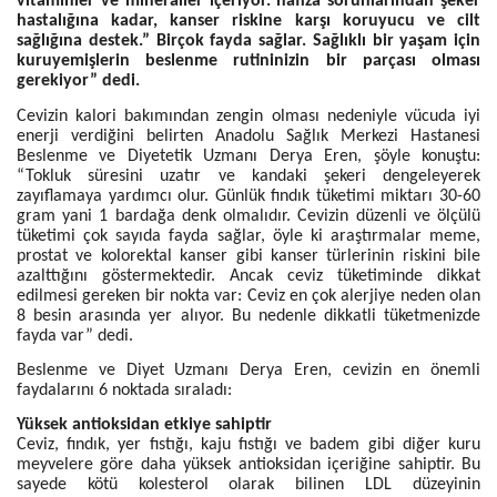
vitaminler ve mineraller içeriyor. hafıza sorunlarından şeker
hastalığına kadar, kanser riskine karşı koruyucu ve cilt
sağlığına destek.” Birçok fayda sağlar. Sağlıklı bir yaşam için
kuruyemişlerin beslenme rutininizin bir parçası olması
gerekiyor” dedi.
Cevizin kalori bakımından zengin olması nedeniyle vücuda iyi
enerji verdiğini belirten Anadolu Sağlık Merkezi Hastanesi
Beslenme ve Diyetetik Uzmanı Derya Eren, şöyle konuştu:
“Tokluk süresini uzatır ve kandaki şekeri dengeleyerek
zayıflamaya yardımcı olur. Günlük fındık tüketimi miktarı 30-60
gram yani 1 bardağa denk olmalıdır. Cevizin düzenli ve ölçülü
tüketimi çok sayıda fayda sağlar, öyle ki araştırmalar meme,
prostat ve kolorektal kanser gibi kanser türlerinin riskini bile
azalttığını göstermektedir. Ancak ceviz tüketiminde dikkat
edilmesi gereken bir nokta var: Ceviz en çok alerjiye neden olan
8 besin arasında yer alıyor. Bu nedenle dikkatli tüketmenizde
fayda var” dedi.
Beslenme ve Diyet Uzmanı Derya Eren, cevizin en önemli
faydalarını 6 noktada sıraladı:
Yüksek antioksidan etkiye sahiptir
Ceviz, fındık, yer fıstığı, kaju fıstığı ve badem gibi diğer kuru
meyvelere göre daha yüksek antioksidan içeriğine sahiptir. Bu
sayede kötü kolesterol olarak bilinen LDL düzeyinin