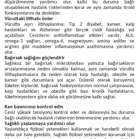
düşürülmesine yardımcı olur, kalbi bu duruma bağlı
oluşabilecek hastalık risklerinden korur ve aynı zamanda tiroid
fonksiyonlarını da destekler.
Vücuttaki iltihabı önler
Vücutta aşırı iltihaplanma; Tip 2 diyabet, kanser, kalp
hastalıkları ve Alzheimer gibi birçok ciddi hastalığa yol
açabiliyor. Cevizlerin antiinflamatuar etkileri vardır; ALA,
omega-3 yağları, omega-6, magnezyum, amino asitler ve
arginin gibi maddeler inflamasyonun azaltılmasına yardımcı
olur.
Bağırsak sağlığını güçlendirir
Sağlıksız bir bağırsak mikrobiyotası yalnızca bağırsakların
arızalanmasına neden olmakla kalmaz, aynı zamanda vücutta
iltihaplanmalara da neden olarak kalp hastalığı, obezite ve
kanser gibi durumlara yol açar. Düzenli olarak kuruyemiş
tüketen kişilerde, bağırsak fonksiyonlarının normal çalışmasına,
kalp hastalıkları ve obezite gibi bazı kronik hastalıkların,
tüketmeyenlere göre daha sık görülmesine katkı sağlar.
Kan basıncınızı kontrol edin
Ceviz yüksek tansiyonu kontrol eder ve dolayısıyla bu duruma
bağlı olabilecek hastalık risklerinin önlenmesine yardımcı olur.
Sağlıklı yaşlanmaya yardımcı olur
Yaşlandıkça fiziksel yetenekleri kullanmak ve hareketli olmak
daha zor hale gelebilir. Sağlıklı fiziksel yetenekleri korumak için