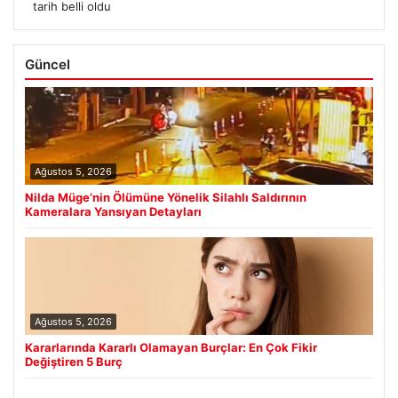
tarih belli oldu
Güncel
Ağustos 5, 2026
Nilda Müge’nin Ölümüne Yönelik Silahlı Saldırının
Kameralara Yansıyan Detayları
Ağustos 5, 2026
Kararlarında Kararlı Olamayan Burçlar: En Çok Fikir
Değiştiren 5 Burç