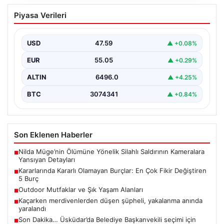
Kararlarında Kararlı Olamayan Burçlar:
Piyasa Verileri
En Çok Fikir Değiştiren 5 Burç
Astrolojide her burcun kendine özgü karakter özellikleri
bulunmaktadır ve bunlar günlük yaşamda karar verme…
USD
47.59
▲ +0.08%
EUR
55.05
▲ +0.29%
ALTIN
6496.0
▲ +4.25%
BTC
3074341
▲ +0.84%
Son Eklenen Haberler
Nilda Müge’nin Ölümüne Yönelik Silahlı Saldırının Kameralara
■
Yansıyan Detayları
Kararlarında Kararlı Olamayan Burçlar: En Çok Fikir Değiştiren
■
5 Burç
Outdoor Mutfaklar ve Şık Yaşam Alanları
■
Kaçarken merdivenlerden düşen şüpheli, yakalanma anında
■
yaralandı
Son Dakika… Üsküdar’da Belediye Başkanvekili seçimi için
■