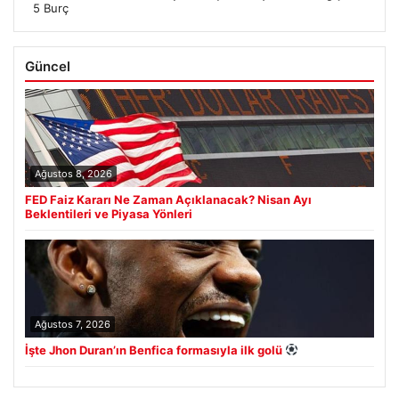
5 Burç
Güncel
Ağustos 8, 2026
FED Faiz Kararı Ne Zaman Açıklanacak? Nisan Ayı
Beklentileri ve Piyasa Yönleri
Ağustos 7, 2026
İşte Jhon Duran’ın Benfica formasıyla ilk golü