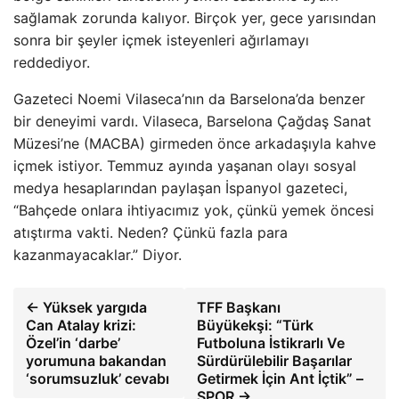
sağlamak zorunda kalıyor. Birçok yer, gece yarısından
sonra bir şeyler içmek isteyenleri ağırlamayı
reddediyor.
Gazeteci Noemi Vilaseca’nın da Barselona’da benzer
bir deneyimi vardı. Vilaseca, Barselona Çağdaş Sanat
Müzesi’ne (MACBA) girmeden önce arkadaşıyla kahve
içmek istiyor. Temmuz ayında yaşanan olayı sosyal
medya hesaplarından paylaşan İspanyol gazeteci,
“Bahçede onlara ihtiyacımız yok, çünkü yemek öncesi
atıştırma vakti. Neden? Çünkü fazla para
kazanmayacaklar.” Diyor.
← Yüksek yargıda
TFF Başkanı
Can Atalay krizi:
Büyükekşi: “Türk
Özel’in ‘darbe’
Futboluna İstikrarlı Ve
yorumuna bakandan
Sürdürülebilir Başarılar
‘sorumsuzluk’ cevabı
Getirmek İçin Ant İçtik” –
SPOR →