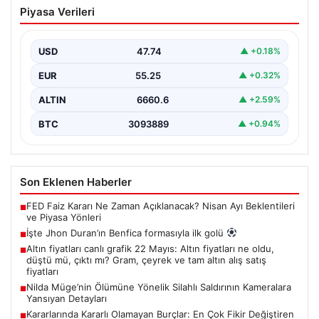
İşte Jhon Duran’ın Benfica formasıyla
Piyasa Verileri
ilk golü
USD
47.74
▲ +0.18%
EUR
55.25
▲ +0.32%
ALTIN
6660.6
▲ +2.59%
BTC
3093889
▲ +0.94%
Son Eklenen Haberler
FED Faiz Kararı Ne Zaman Açıklanacak? Nisan Ayı Beklentileri
■
ve Piyasa Yönleri
İşte Jhon Duran’ın Benfica formasıyla ilk golü
■
Altın fiyatları canlı grafik 22 Mayıs: Altın fiyatları ne oldu,
■
düştü mü, çıktı mı? Gram, çeyrek ve tam altın alış satış
fiyatları
Nilda Müge’nin Ölümüne Yönelik Silahlı Saldırının Kameralara
■
Yansıyan Detayları
Kararlarında Kararlı Olamayan Burçlar: En Çok Fikir Değiştiren
■