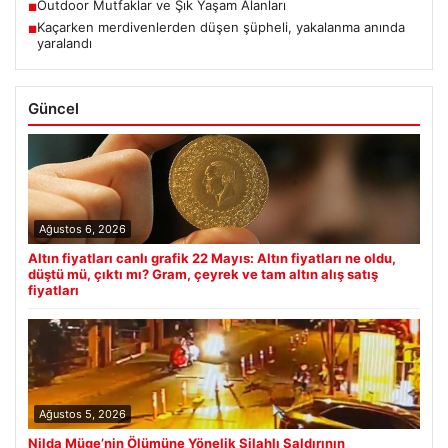
Outdoor Mutfaklar ve Şık Yaşam Alanları
■
Kaçarken merdivenlerden düşen şüpheli, yakalanma anında
■
yaralandı
Güncel
Ağustos 6, 2026
Altın fiyatları canlı grafik 22 Mayıs: Altın fiyatları ne oldu,
düştü mü, çıktı mı? Gram, çeyrek ve tam altın alış satış
fiyatları
Ağustos 5, 2026
Nilda Müge’nin Ölümüne Yönelik Silahlı Saldırının