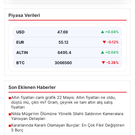
05.08.2026
Nilda Müge’nin Ölümüne Yönelik Silahlı
Piyasa Verileri
Saldırının Kameralara Yansıyan
Detayları
USD
47.69
▲ +0.04%
İstanbul’un Şişli ilçesinde yaşanan korkutucu olayda,
genç kadın Nilda Müge Şahin, eczaneden aldığı
EUR
55.12
▼ -0.12%
ilaçları…
ALTIN
6495.4
▲ +0.04%
BTC
3066560
▼ -0.28%
Son Eklenen Haberler
Altın fiyatları canlı grafik 22 Mayıs: Altın fiyatları ne oldu,
■
düştü mü, çıktı mı? Gram, çeyrek ve tam altın alış satış
fiyatları
Nilda Müge’nin Ölümüne Yönelik Silahlı Saldırının Kameralara
■
Yansıyan Detayları
Kararlarında Kararlı Olamayan Burçlar: En Çok Fikir Değiştiren
■
5 Burç