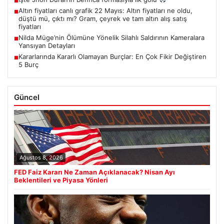
■
Altın fiyatları canlı grafik 22 Mayıs: Altın fiyatları ne oldu,
■
düştü mü, çıktı mı? Gram, çeyrek ve tam altın alış satış
fiyatları
Nilda Müge’nin Ölümüne Yönelik Silahlı Saldırının Kameralara
■
Yansıyan Detayları
Kararlarında Kararlı Olamayan Burçlar: En Çok Fikir Değiştiren
■
5 Burç
Güncel
Ağustos 8, 2026
FED Faiz Kararı Ne Zaman Açıklanacak? Nisan Ayı
Beklentileri ve Piyasa Yönleri