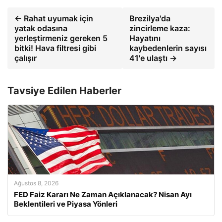
← Rahat uyumak için
Brezilya'da
yatak odasına
zincirleme kaza:
yerleştirmeniz gereken 5
Hayatını
bitki! Hava filtresi gibi
kaybedenlerin sayısı
çalışır
41'e ulaştı →
Tavsiye Edilen Haberler
Ağustos 8, 2026
FED Faiz Kararı Ne Zaman Açıklanacak? Nisan Ayı
Beklentileri ve Piyasa Yönleri