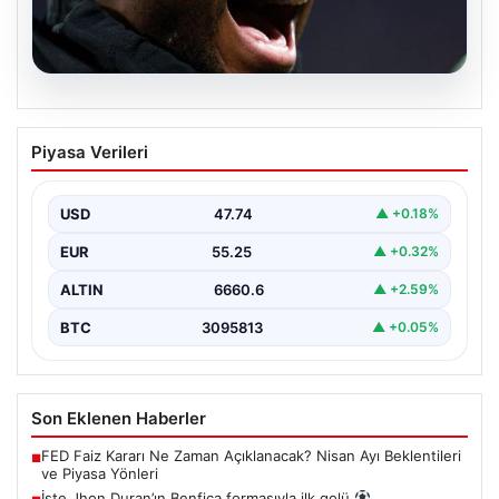
07.08.2026
İşte Jhon Duran’ın Benfica formasıyla
Piyasa Verileri
ilk golü
USD
47.74
▲ +0.18%
EUR
55.25
▲ +0.32%
ALTIN
6660.6
▲ +2.59%
BTC
3095813
▲ +0.05%
Son Eklenen Haberler
FED Faiz Kararı Ne Zaman Açıklanacak? Nisan Ayı Beklentileri
■
ve Piyasa Yönleri
İşte Jhon Duran’ın Benfica formasıyla ilk golü