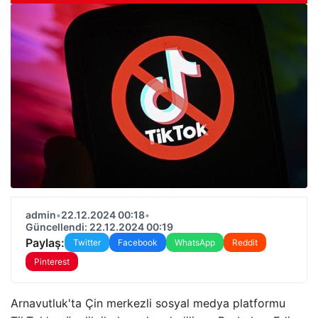
admin
•
22.12.2024 00:18
•
Güncellendi: 22.12.2024 00:19
Paylaş:
Twitter
Facebook
WhatsApp
Reddit
Pinterest
Arnavutluk'ta Çin merkezli sosyal medya platformu