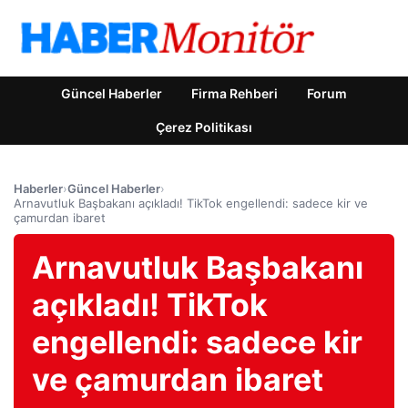
Güncel Haberler
Firma Rehberi
Forum
Çerez Politikası
Haberler
›
Güncel Haberler
›
Arnavutluk Başbakanı açıkladı! TikTok engellendi: sadece kir ve
çamurdan ibaret
Arnavutluk Başbakanı
açıkladı! TikTok
engellendi: sadece kir
ve çamurdan ibaret