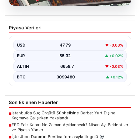
08.08.2026
FED Faiz Kararı Ne Zaman Açıklanacak?
Piyasa Verileri
Nisan Ayı Beklentileri ve Piyasa Yönleri
ABD Merkez Bankası’nın (FED) önümüzdeki dönemde
alacağı faiz kararları, finans piyasalarının yönünü
USD
47.79
▼ -0.03%
belirlemede kritik…
EUR
55.32
▲ +0.02%
ALTIN
6658.7
▼ -0.03%
BTC
3099480
▲ +0.12%
Son Eklenen Haberler
İstanbul’da Suç Örgütü Şüphelisine Darbe: Yurt Dışına
■
Kaçmaya Çalışırken Yakalandı
FED Faiz Kararı Ne Zaman Açıklanacak? Nisan Ayı Beklentileri
■
ve Piyasa Yönleri
İşte Jhon Duran’ın Benfica formasıyla ilk golü
■