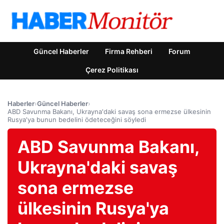
Güncel Haberler
Firma Rehberi
Forum
Çerez Politikası
Haberler
›
Güncel Haberler
›
ABD Savunma Bakanı, Ukrayna'daki savaş sona ermezse ülkesinin
Rusya'ya bunun bedelini ödeteceğini söyledi
ABD Savunma Bakanı,
Ukrayna'daki savaş
sona ermezse
ülkesinin Rusya'ya