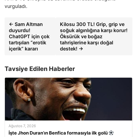
vurguladı.
← Sam Altman
Kilosu 300 TL! Grip, grip ve
duyurdu!
soğuk algınlığına karşı korur!
ChatGPT için çok
Öksürük ve boğaz
tartışılan “erotik
tahrişlerine karşı doğal
içerik” kararı
destek! →
Tavsiye Edilen Haberler
Ağustos 7, 2026
İşte Jhon Duran’ın Benfica formasıyla ilk golü