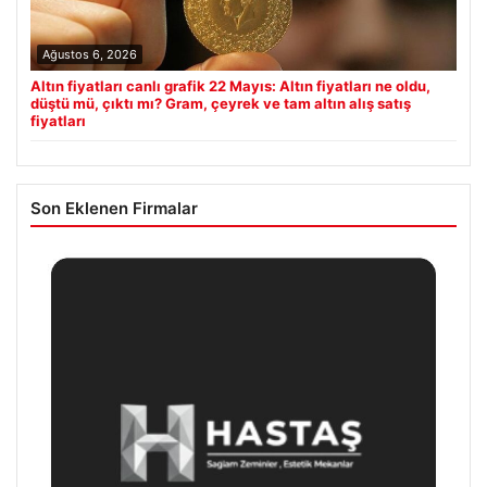
Ağustos 6, 2026
Altın fiyatları canlı grafik 22 Mayıs: Altın fiyatları ne oldu,
düştü mü, çıktı mı? Gram, çeyrek ve tam altın alış satış
fiyatları
Son Eklenen Firmalar