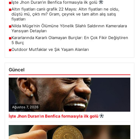
İşte Jhon Duran’ın Benfica formasıyla ilk golü
■
Altın fiyatları canlı grafik 22 Mayıs: Altın fiyatları ne oldu,
■
düştü mü, çıktı mı? Gram, çeyrek ve tam altın alış satış
fiyatları
Nilda Müge’nin Ölümüne Yönelik Silahlı Saldırının Kameralara
■
Yansıyan Detayları
Kararlarında Kararlı Olamayan Burçlar: En Çok Fikir Değiştiren
■
5 Burç
Outdoor Mutfaklar ve Şık Yaşam Alanları
■
Güncel
Ağustos 7, 2026
İşte Jhon Duran’ın Benfica formasıyla ilk golü